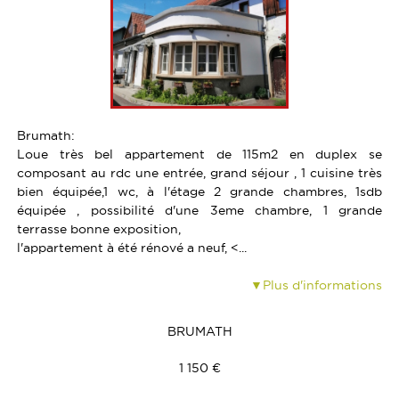
TERRAINS
LOCAUX COMMERCIAUX
CALCULETTE
PROGRAMMES NEUFS
TERRAINS
PARTENAIRES
GARAGES
GARAGES
Brumath:
Loue très bel appartement de 115m2 en duplex se
composant au rdc une entrée, grand séjour , 1 cuisine très
bien équipée,1 wc, à l'étage 2 grande chambres, 1sdb
équipée , possibilité d'une 3eme chambre, 1 grande
terrasse bonne exposition,
l'appartement à été rénové a neuf, <...
Plus d'informations
BRUMATH
1 150 €