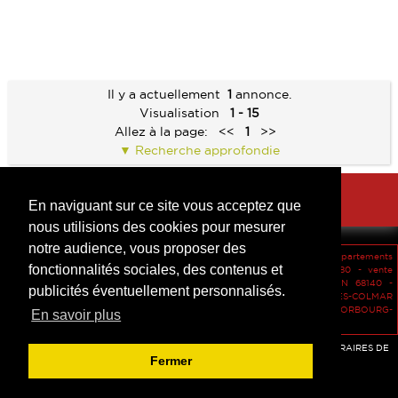
Il y a actuellement
1
annonce.
Visualisation
1 - 15
Allez à la page:
<<
1
>>
Recherche approfondie
En naviguant sur ce site vous acceptez que
nous utilisions des cookies pour mesurer
notre audience, vous proposer des
vente Maisons HERRLISHEIM-PRES-COLMAR 68420 -
vente Appartements
fonctionnalités sociales, des contenus et
INGERSHEIM 68040 -
location Appartements HORBOURG WIHR 68180 -
vente
Terrains Herrlisheim-près-Colmar 68420 -
vente Maisons SOULTZEREN 68140 -
publicités éventuellement personnalisés.
location Appartements WALTENHEIM -
vendu Maisons HERRLISHEIM-PRES-COLMAR
68420 -
vente Appartements BRUMATH 67170 -
location Appartements HORBOURG-
En savoir plus
WIHR 68180 -
location Appartements BRUMATH 67170 -
Accès agent
-
Mentions légales
-
Confidentialité des données
-
HONORAIRES DE
Fermer
L'AGENCE