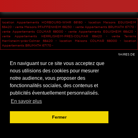
TERRAINS
LOCAUX COMMERCIAUX
CALCULETTE
PROGRAMMES NEUFS
TERRAINS
PARTENAIRES
location Appartements HORBOURG-WIHR 68180 -
location Maisons EGUISHEIM
GARAGES
GARAGES
68420 -
vente Maisons PFAFFENHEIM 68250 -
vente Appartements BRUMATH 67170 -
vente Appartements COLMAR 68000 -
vente Appartements EGUISHEIM 68420 -
vente Appartements HERRLISHEIM-PRES-COLMAR 68420 -
vente Terrains
Herrlisheim-près-Colmar 68420 -
location Maisons COLMAR 68000 -
location
Appartements BRUMATH 67170 -
Accès agent
-
Mentions légales
-
Confidentialité des données
-
HONORAIRES DE
L'AGENCE
En naviguant sur ce site vous acceptez que
nous utilisions des cookies pour mesurer
notre audience, vous proposer des
fonctionnalités sociales, des contenus et
publicités éventuellement personnalisés.
En savoir plus
Fermer