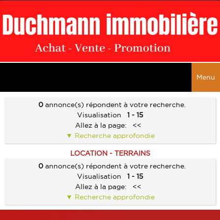
Menu
ACCUEIL
0
annonce(s) répondent à votre recherche.
Visualisation
1 - 15
VENTES
Allez à la page:
<<
Recherche approfondie
TOUTES LES VENTES
LOCATIONS
LOCATION - TERRAINS
MAISONS
TOUTES LES LOCATIONS
ALERTE E-MAIL
0
annonce(s) répondent à votre recherche.
APPARTEMENTS
Visualisation
1 - 15
MAISONS
SERVICES
Allez à la page:
<<
IMMEUBLES
APPARTEMENTS
Recherche approfondie
ESTIMATION
NOS BIENS VENDUS
LOCAUX COMMERCIAUX
IMMEUBLES
VENDRE UN BIEN
CONTACT