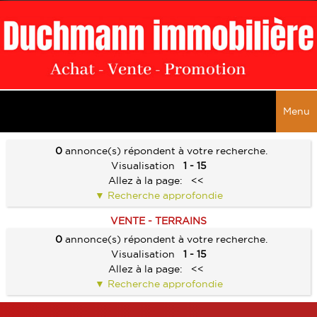
Menu
ACCUEIL
0
annonce(s) répondent à votre recherche.
Visualisation
1 - 15
VENTES
Allez à la page:
<<
Recherche approfondie
TOUTES LES VENTES
LOCATIONS
VENTE - TERRAINS
MAISONS
TOUTES LES LOCATIONS
ALERTE E-MAIL
0
annonce(s) répondent à votre recherche.
APPARTEMENTS
Visualisation
1 - 15
MAISONS
SERVICES
Allez à la page:
<<
IMMEUBLES
APPARTEMENTS
Recherche approfondie
ESTIMATION
NOS BIENS VENDUS
LOCAUX COMMERCIAUX
IMMEUBLES
VENDRE UN BIEN
CONTACT