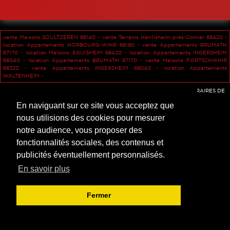
TERRAINS
LOCAUX COMMERCIAUX
CALCULETTE
PROGRAMMES NEUFS
TERRAINS
PARTENAIRES
vente Maisons SOULTZEREN 68140 -
vente Terrains Herrlisheim-près-Colmar 68420 -
GARAGES
GARAGES
location Appartements HORBOURG-WIHR 68180 -
vente Appartements BRUMATH
67170 -
location Maisons EGUISHEIM 68420 -
location Appartements INGERSHEIM
68040 -
location Appartements BRUMATH 67170 -
vente Maisons FORTSCHWIHR
68320 -
vente Appartements INGERSHEIM 68040 -
location Appartements
WALTENHEIM -
Accès agent
-
Mentions légales
-
Confidentialité des données
-
HONORAIRES DE
L'AGENCE
En naviguant sur ce site vous acceptez que
nous utilisions des cookies pour mesurer
notre audience, vous proposer des
fonctionnalités sociales, des contenus et
publicités éventuellement personnalisés.
En savoir plus
Fermer